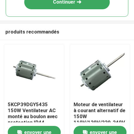
Continuer
produits recommandés
Accueil
5KCP39DGY5435
Moteur de ventilateur
150W Ventilateur AC
à courant alternatif de
A propos de nous
monté au boulon avec
150W
protection IP44
110V/120V/220-240V
couple 100% fil de
envoyer une
envoyer une
Contacts