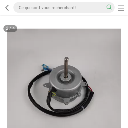
2
/
4