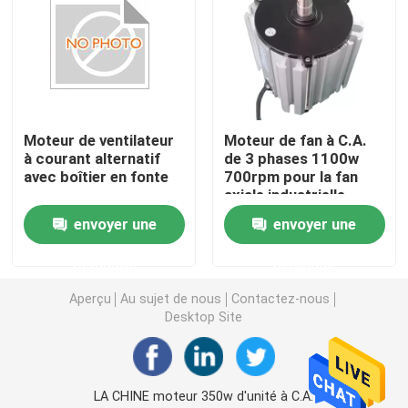
Moteur de vitesse de C.C à C.A.
Moteur industriel de 3 phases
Moteur de ventilateur
Moteur de fan à C.A.
à courant alternatif
de 3 phases 1100w
Moteur de ventilateur de l'unité centrale de climatisat
avec boîtier en fonte
700rpm pour la fan
axiale industrielle
Fan centrifuge de ventilateur
envoyer une
envoyer une
demande
demande
Ventilateurs axiaux industriels
Aperçu
Au sujet de nous
Contactez-nous
Desktop Site
Condensateur de moteur électrique
Moteur balayé à un aimant permanent de C.C
LA CHINE moteur 350w d'unité à C.A.