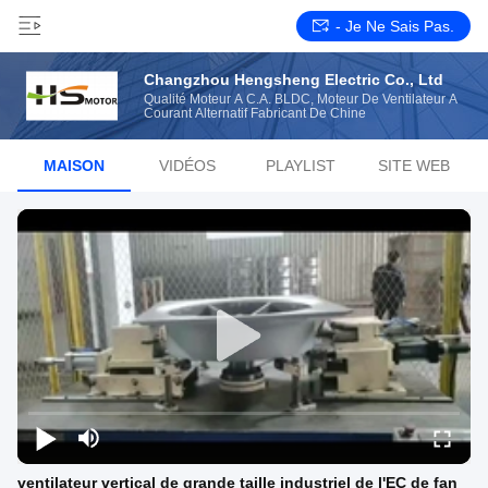
- Je Ne Sais Pas.
Changzhou Hengsheng Electric Co., Ltd
Qualité Moteur À C.A. BLDC, Moteur De Ventilateur À
Courant Alternatif Fabricant De Chine
MAISON
VIDÉOS
PLAYLIST
SITE WEB
ventilateur vertical de grande taille industriel de l'EC de fan