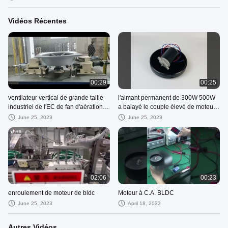
gazon
Vidéos Récentes
00:29
00:25
ventilateur vertical de grande taille
l'aimant permanent de 300W 500W
industriel de l'EC de fan d'aération
a balayé le couple élevé de moteur
de 600-900mm pour l'entrepôt de
de C.C 24V 48V pour la tondeuse à
June 25, 2023
June 25, 2023
serre chaude
gazon
02:06
00:23
enroulement de moteur de bldc
Moteur à C.A. BLDC
June 25, 2023
April 18, 2023
Autres Vidéos