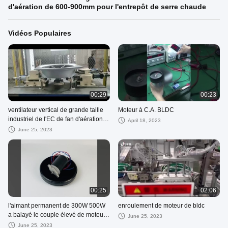
d'aération de 600-900mm pour l'entrepôt de serre chaude
Vidéos Populaires
00:29
00:23
ventilateur vertical de grande taille
Moteur à C.A. BLDC
industriel de l'EC de fan d'aération
April 18, 2023
de 600-900mm pour l'entrepôt de
June 25, 2023
serre chaude
00:25
02:06
l'aimant permanent de 300W 500W
enroulement de moteur de bldc
a balayé le couple élevé de moteur
June 25, 2023
de C.C 24V 48V pour la tondeuse à
June 25, 2023