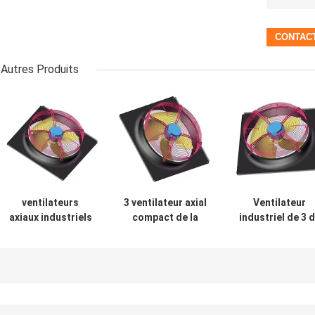
Autres Produits
ventilateurs
3 ventilateur axial
Ventilateur
axiaux industriels
compact de la
industriel de 3 
de 380v 800w
phase 900mm
phase
900mm fan axiale
380V pour des
ventilateurs
de 3 phases pour
unités de dessus
axiaux 380V
la chaîne du froid
de toit à C.A.
850mm pour le
congelée
unités unitaire
de conduit