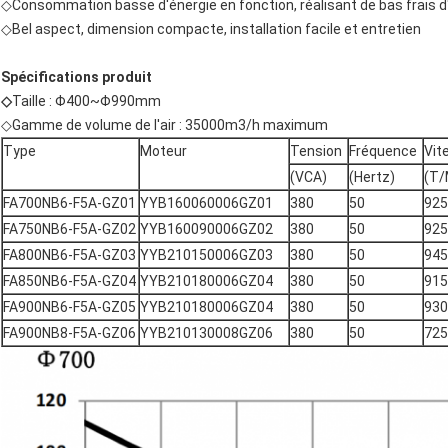
◇Consommation basse d'énergie en fonction, réalisant de bas frais d
◇Bel aspect, dimension compacte, installation facile et entretien
Spécifications produit
◇
Taille : Φ400~Φ990mm
◇Gamme de volume de l'air : 35000m3/h maximum
Type
Moteur
Tension
Fréquence
Vit
(VCA)
(Hertz)
(T/
FA700NB6-F5A-GZ01
YYB160060006GZ01
380
50
925
FA750NB6-F5A-GZ02
YYB160090006GZ02
380
50
925
FA800NB6-F5A-GZ03
YYB210150006GZ03
380
50
945
FA850NB6-F5A-GZ04
YYB210180006GZ04
380
50
915
FA900NB6-F5A-GZ05
YYB210180006GZ04
380
50
930
FA900NB8-F5A-GZ06
YYB210130008GZ06
380
50
725