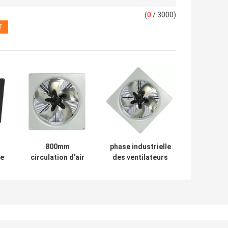
(
0
/ 3000)
800mm
phase industrielle
de
circulation d'air
des ventilateurs
industrielle de
50hz axiaux 3
fan de 3 phases
380V 750mm pour
700-1000RPM
les unités
s
380V pour les
centrales de vis
s
unités de
de
chauffage de
refroidissement à