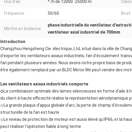
Flux d'air:
³ /h de 12000 -25000 m
Classe
Fréquence:
50/60
Bruit:
phase industrielle du ventilateur d'extract
Mettre en évidence:
ventilateur axial industriel de 700mm
Introduction
Changzhou Hengsheng Cie. électrique, Ltd, situé dans la ville de Chan
d'exporter les ventilateurs axiaux industriels, fan d'écoulement transv
fan pendant plusieurs années. Nous avons notre propre base de produ
être également remplacé par un BLDC Motor.We peut vendre des mot
Les ventilateurs axiaux industriels comporte
◇
La combinaison optimale des lames silencieuses en forme d'aile à 
du client à haute efficacité réalise la représentation aérodynamique p
◇La grande plaque d'appui globale d'arc, la perte de champ d'écoulemen
structurelle de la fan est haute
◇Le niveau de protection de moteur est aussi élevé qu'IP66, et la h
peut réaliser l'opération fiable à long terme