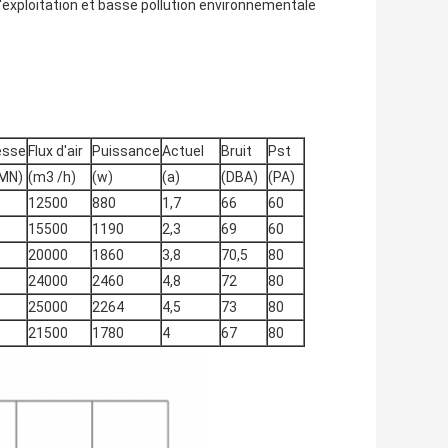
'exploitation et basse pollution environnementale
esse
Flux d'air
Puissance
Actuel
Bruit
Pst
MN)
(m3 /h)
(w)
(a)
(DBA)
(PA)
12500
880
1,7
66
60
15500
1190
2,3
69
60
20000
1860
3,8
70,5
80
24000
2460
4,8
72
80
25000
2264
4,5
73
80
21500
1780
4
67
80