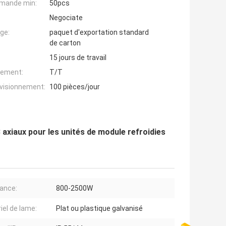
mande min:
50pcs
Negociate
ge:
paquet d'exportation standard
de carton
15 jours de travail
iement:
T/T
ovisionnement:
100 pièces/jour
 axiaux pour les unités de module refroidies
ance:
800-2500W
iel de lame:
Plat ou plastique galvanisé