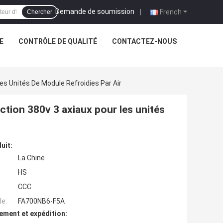
Demande de soumission
|
French
Chercher
E
CONTRÔLE DE QUALITÉ
CONTACTEZ-NOUS
es Unités De Module Refroidies Par Air
ction 380v 3 axiaux pour les unités
uit:
La Chine
HS
CCC
e:
FA700NB6-F5A
ement et expédition: