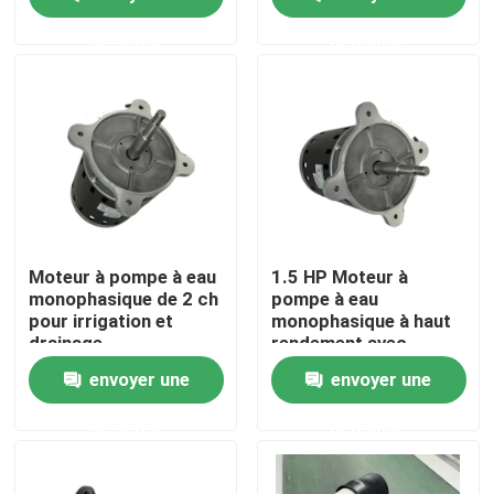
50/60hz 0,25HP-3HP
demande
demande
Produits
Vidéos
Moteur à C.A. BLDC
Moteur de ventilateur à courant alternatif
Moteur à pompe à eau
1.5 HP Moteur à
monophasique de 2 ch
pompe à eau
pour irrigation et
monophasique à haut
Moteur à induction à courant alternatif monophasé
drainage
rendement avec
démarrage du
envoyer une
envoyer une
condensateur
Moteur de fan de climatiseur
demande
demande
Moteur électrique de pompe à eau