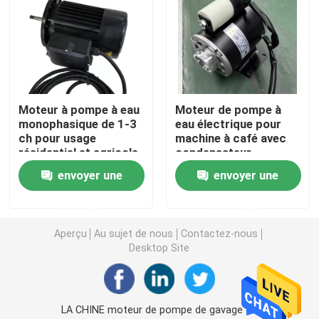
Moteur de vitesse de C.C à C.A.
Moteur industriel de 3 phases
Moteur à pompe à eau
Moteur de pompe à
monophasique de 1-3
eau électrique pour
Moteur de ventilateur de l'unité centrale de climatisat
ch pour usage
machine à café avec
résidentiel et agricole
condensateur
conception en phase
Fan centrifuge de ventilateur
envoyer une
envoyer une
unique 350w 550w
demande
demande
Ventilateurs axiaux industriels
Aperçu
Au sujet de nous
Contactez-nous
Desktop Site
Condensateur de moteur électrique
Moteur balayé à un aimant permanent de C.C
LA CHINE moteur de pompe de gavage de