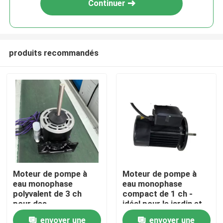
Continuer
produits recommandés
Accueil
Moteur de pompe à
Moteur de pompe à
eau monophase
eau monophase
A propos de nous
polyvalent de 3 ch
compact de 1 ch -
pour des
idéal pour le jardin et
performances fiables
la maison
envoyer une
envoyer une
Contacts