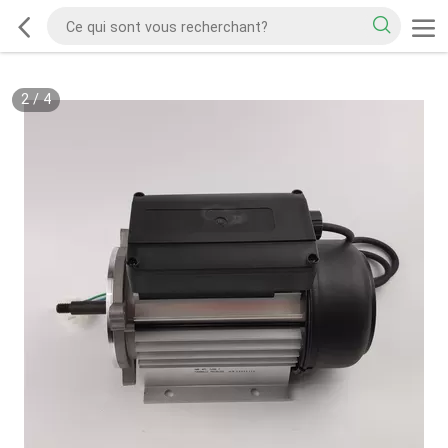
2
/
4