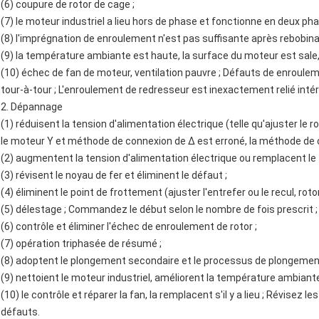
(6) coupure de rotor de cage ;
(7) le moteur industriel a lieu hors de phase et fonctionne en deux pha
(8) l'imprégnation de enroulement n'est pas suffisante après rebobina
(9) la température ambiante est haute, la surface du moteur est sale, o
(10) échec de fan de moteur, ventilation pauvre ; Défauts de enroulem
tour-à-tour ; L'enroulement de redresseur est inexactement relié inté
2. Dépannage
(1) réduisent la tension d'alimentation électrique (telle qu'ajuster le 
le moteur Y et méthode de connexion de Δ est erroné, la méthode de c
(2) augmentent la tension d'alimentation électrique ou remplacent le fi
(3) révisent le noyau de fer et éliminent le défaut ;
(4) éliminent le point de frottement (ajuster l'entrefer ou le recul, rotor
(5) délestage ; Commandez le début selon le nombre de fois prescrit ;
(6) contrôle et éliminer l'échec de enroulement de rotor ;
(7) opération triphasée de résumé ;
(8) adoptent le plongement secondaire et le processus de plongement
(9) nettoient le moteur industriel, améliorent la température ambian
(10) le contrôle et réparer la fan, la remplacent s'il y a lieu ; Révisez
défauts.