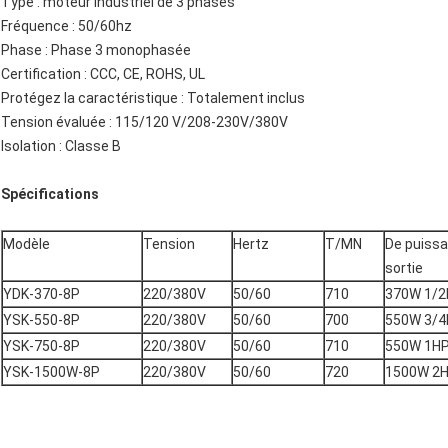
Type : moteur industriel de 3 phases
Fréquence : 50/60hz
Phase : Phase 3 monophasée
Certification : CCC, CE, ROHS, UL
Protégez la caractéristique : Totalement inclus
Tension évaluée : 115/120 V/208-230V/380V
Isolation : Classe B
Spécifications
Modèle
Tension
Hertz
T/MN
De puiss
sortie
YDK-370-8P
220/380V
50/60
710
370W 1/
YSK-550-8P
220/380V
50/60
700
550W 3/
YSK-750-8P
220/380V
50/60
710
550W 1H
YSK-1500W-8P
220/380V
50/60
720
1500W 2