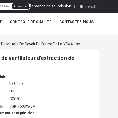
Demande de soumission
|
French
Chercher
E
CONTRÔLE DE QUALITÉ
CONTACTEZ-NOUS
on De Moteur De Devoir De Ferme De La NEMA 1hp
de ventilateur d'extraction de
uit:
La Chine
HS
CCC/CE
e:
YSK-1500W-8P
ement et expédition: