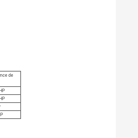
ance de
2HP
4HP
P
HP