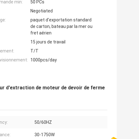
mande min:
50 PCs
Negotiated
ge:
paquet d'exportation standard
de carton, bateau par la mer ou
fret aérien
15 jours de travail
iement:
T/T
ovisionnement:
1000pcs/day
ur d'extraction de moteur de devoir de ferme
ncy:
50/60HZ
ance:
30-1750W