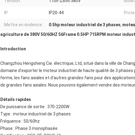
Tension:
110v-230v/380V
Isolat
IP:
IP20-44
Prote
Mettre en évidence:
0.5hp moteur industriel de 3 phases
,
moteu
agriculture de 380V 50/60HZ 56Frame 0.5HP 715RPM moteur industr
Introduction
Changzhou Hengsheng Cie. électrique, Ltd, situé dans la ville de Chang
domaine d'exporter le moteur industriel de haute qualité de 3 phases p
ferme, les fans axiales et d'autres grandes fans pour des application
de grandes fans axiales. Nous pouvons également vendre des moteu
Détails rapides
De puissance de sortie : 370-2200W
Type : moteur industriel de 3 phases
Fréquence : 50/60hz
Phase : Phase 3 monophasée