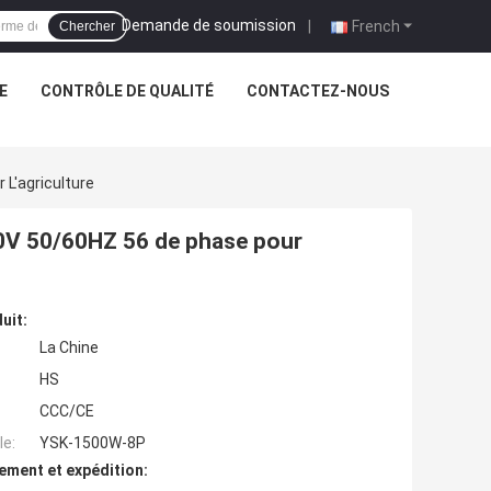
Demande de soumission
|
French
Chercher
E
CONTRÔLE DE QUALITÉ
CONTACTEZ-NOUS
L'agriculture
80V 50/60HZ 56 de phase pour
uit:
La Chine
HS
CCC/CE
e:
YSK-1500W-8P
ement et expédition: