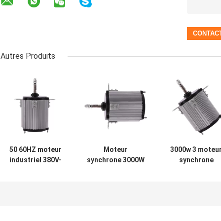
Autres Produits
50 60HZ moteur
Moteur
3000w 3 moteu
industriel 380V-
synchrone 3000W
synchrone
440V de 3 phases
à C.A. de YLS
industriel YLS d
pour le
380V-440V pour
vitesse du mote
ventilateur de fan
l'équipement de
380V-440V de
axial de
refroidissement
phase pour
climatisation
l'équipement d