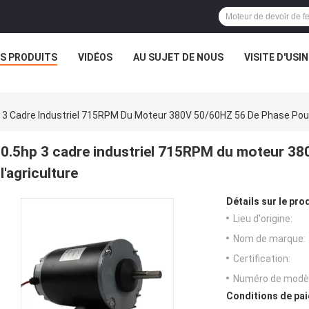
S PRODUITS
VIDÉOS
AU SUJET DE NOUS
VISITE D'USIN
 3 Cadre Industriel 715RPM Du Moteur 380V 50/60HZ 56 De Phase Pour 
0.5hp 3 cadre industriel 715RPM du moteur 3
l'agriculture
Détails sur le prod
Lieu d'origine:
Nom de marque:
Certification:
Numéro de modèl
Conditions de pai