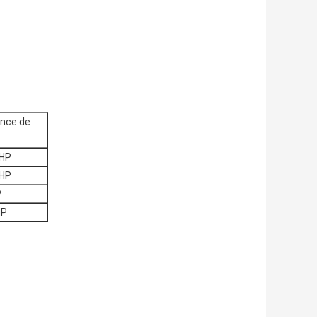
ance de
2HP
4HP
P
HP