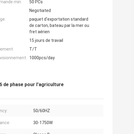
mande min:
50 PCs
Negotiated
ge:
paquet d'exportation standard
de carton, bateau par la mer ou
fret aérien
15 jours de travail
iement:
T/T
ovisionnement:
1000pcs/day
 de phase pour l'agriculture
ncy:
50/60HZ
ance:
30-1750W