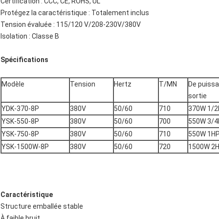
Certification : CCC, CE, ROHS, UL
Protégez la caractéristique : Totalement inclus
Tension évaluée : 115/120 V/208-230V/380V
Isolation : Classe B
Spécifications
Modèle
Tension
Hertz
T/MN
De puiss
sortie
YDK-370-8P
380V
50/60
710
370W 1/
YSK-550-8P
380V
50/60
700
550W 3/
YSK-750-8P
380V
50/60
710
550W 1H
YSK-1500W-8P
380V
50/60
720
1500W 2
Caractéristique
Structure emballée stable
À faible bruit