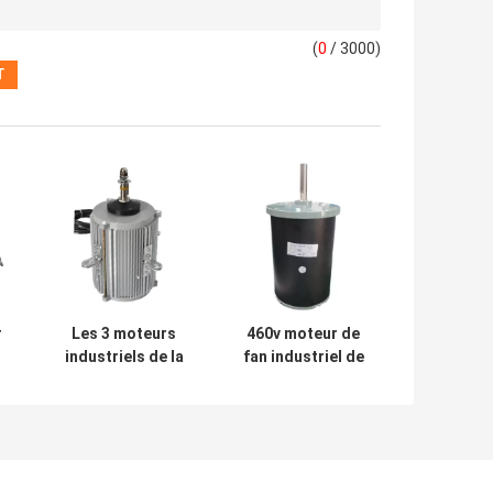
(
0
/ 3000)
r
Les 3 moteurs
460v moteur de
industriels de la
fan industriel de
e
phase 380V-440V
moteur de 3
ur
50 60HZ pompent
phases 380V 50
le moteur pour
60HZ 160mm
l'unité de
920W pour la
e
condensation de
machine de vis de